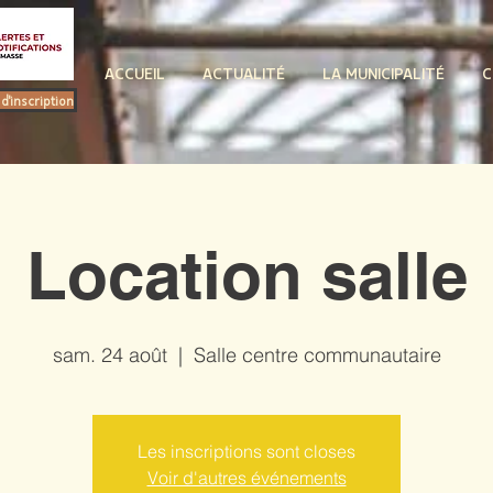
ACCUEIL
ACTUALITÉ
LA MUNICIPALITÉ
C
d'inscription
Location salle
sam. 24 août
  |  
Salle centre communautaire
Les inscriptions sont closes
Voir d'autres événements