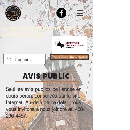
MUNICIPALITÉ DE SAINT-IGNACE-
DE-STANBRIDGE
Procédure d'inscription
AVIS PUBLIC
Seul les avis publics de l'année en
cours seront conservés sur le site
Internet. Au-delà de ce délai, nous
vous invitons à nous joindre au
450-
296-4467
.
23 JUIN 2026