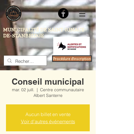
MUNICIPALITÉ DE SAINT-IGNACE-
DE-STANBRIDGE
Procédure d'inscription
Conseil municipal
mar. 02 juill.
  |  
Centre communautaire
Albert Santerre
Aucun billet en vente
Voir d'autres événements