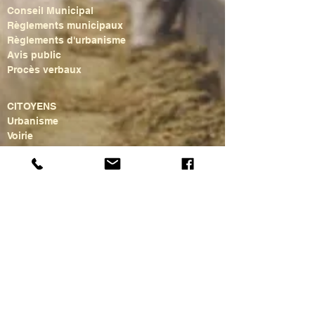
Conseil Municipal
Règlements municipaux
Règlements d'urbanisme
Avis public
Procès verbaux
CITOYENS
Urbanisme
Voirie
Gestion des matières résiduelles
Sécurité publique et civile
Bibliothèque municipale
Loisirs
Centre communautaire
Ainé(e)s
Activités culturelles
CONTACT
COMMERCES