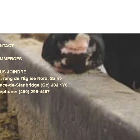
NTACT
MMERCES
US JOINDRE
, rang de l'Église Nord, Saint-
ace-de-Stanbridge (Qc) J0J 1Y0.
éphone: (450) 296-4467