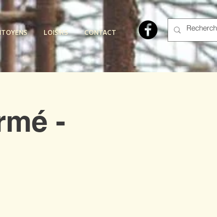
ITOYENS
LOISIRS
CONTACT
rmé -