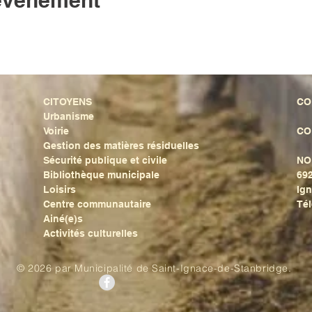
 événement
CITOYENS
CO
Urbanisme
Voirie
CO
Gestion des matières résiduelles
Sécurité publique et civile
NO
Bibliothèque municipale
692
Loisirs
Ign
Centre communautaire
Tél
Ainé(e)s
Activités culturelles
© 2026 par Municipalité de Saint-Ignace-de-Stanbridge.