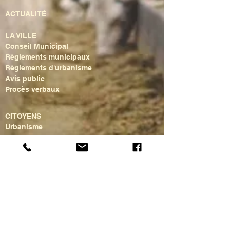
ACTUALITÉ
LA VILLE
Conseil Municipal
Règlements municipaux
Règlements d'urbanisme
Avis public
Procès verbaux
CITOYENS
Urbanisme
Voirie
Gestion des matières résiduelles
Sécurité publique et civile
Bibliothèque municipale
Loisirs
Centre communautaire
Ainé(e)s
Activités culturelles