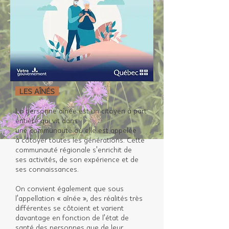
LES AÎNÉS
La personne aînée est un citoyen à part
entière qui vit dans
une communauté où elle est appelée
à côtoyer toutes les générations. Cette
communauté régionale s’enrichit de
ses activités, de son expérience et de
ses connaissances.
On convient également que sous
l’appellation « aînée », des réalités très
différentes se côtoient et varient
davantage en fonction de l’état de
santé des personnes que de leur