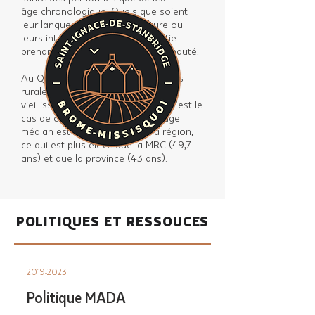
âge chronologique. Quels que soient
leur langue, leur âge, leur culture ou
leurs intérêts, les aînés sont partie
prenante de la vie de leur communauté.
Au Québec, les petites municipalités
rurales sont frappées par le
vieillissement de la population et c’est le
cas de cette région. D’ailleurs, l’âge
médian est de 50,5 ans pour la région,
ce qui est plus élevé que la MRC (49,7
ans) et que la province (43 ans).
POLITIQUES ET RESSOUCES
2019-2023
Politique MADA