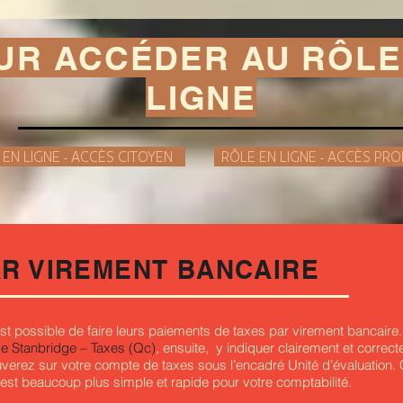
UR ACCÉDER AU RÔLE
LIGNE
 EN LIGNE - ACCÈS CITOYEN
RÔLE EN LIGNE - ACCÈS PR
AR VIREMENT BANCAIRE
t possible de faire leurs paiements de taxes par virement bancaire. Il
de Stanbridge – Taxes (Qc)
, ensuite, y indiquer clairement et corre
ouverez sur votre compte de taxes sous l’encadré Unité d’évaluation
 est beaucoup plus simple et rapide pour votre comptabilité.