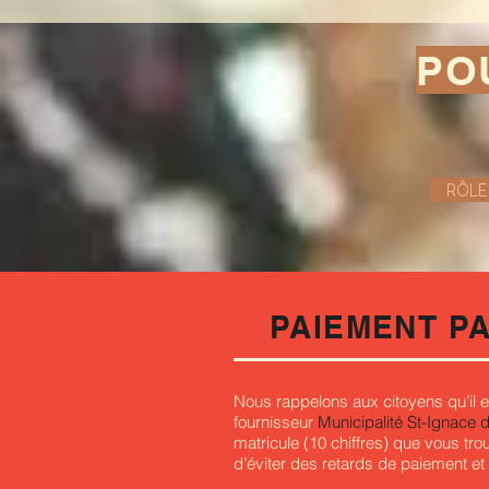
PO
RÔLE
PAIEMENT P
Nous rappelons aux citoyens qu’il es
fournisseur
Municipalité St-Ignace 
matricule (10 chiffres) que vous tr
d’éviter des retards de paiement et