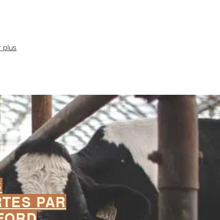
r plus
S
RTES PAR
FORD