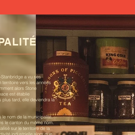
PALITÉ
e-Stanbridge a vu ses
territoire vers les années
omment alors Stone
nace est établie
 plus tard, elle deviendra la
 le nom de la municipalité,
ans le canton du même nom.
isé sur le territoire de la
ivité industrielle alors que