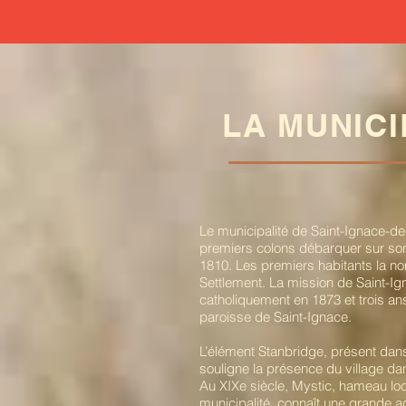
LA MUNICI
Le municipalité de Saint-Ignace-d
premiers colons débarquer sur son 
1810. Les premiers habitants la n
Settlement. La mission de Saint-Ig
catholiquement en 1873 et trois ans
paroisse de Saint-Ignace.
L’élément Stanbridge, présent dans
souligne la présence du village d
Au XIXe siècle, Mystic, hameau local
municipalité, connaît une grande act