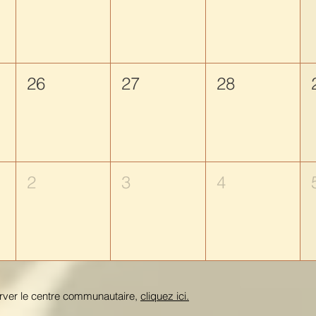
26
27
28
2
3
4
erver le centre communautaire,
cliquez ici.