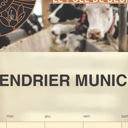
ENDRIER MUNIC
mer.
jeu.
ven.
sa